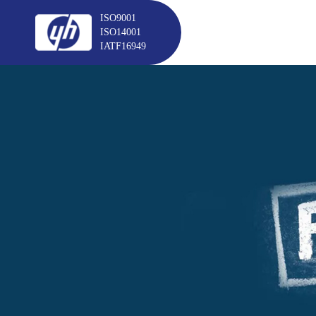
ISO9001
ISO14001
IATF16949